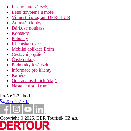
Karty
Last minute zájezdy
VISA, EC/MC.
Letní dovolená u moře
Věrnostní program DERCLUB
Web
Animační kluby
http://www.villabiancaresort.it/
Dárkové poukazy
Kontakty
Internet
Pobočky
Klientská sekce
Zdarma:
WiFi v lobby a v baru.
Mobilní aplikace Exim
Cestovní pojištění
Poznámka
Časté dotazy
Podmínky k zájezdu
Oficiální třída: ***+
Informace pro klienty
Kariéra
Vzdálenosti
Ochrana osobních údajů
Nastavení soukromí
150 m
Po-Ne 7-22 hod.
Vzdálenost k pláži
255 787 787
4 km
Centrum města
Copyright © 2026, DER Touristik CZ a.s.
100 m
Nákupy