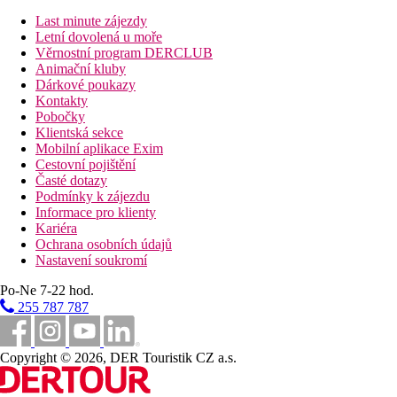
rychlé občerstvení a koktejly v určitých hodinách. 1 jídlo v
Last minute zájezdy
restauraci à-la-carte, internet zdarma a zdarma využití sejfu (na
Letní dovolená u moře
kauci).
Věrnostní program DERCLUB
Animační kluby
Sport/ volný čas:
Dárkové poukazy
Sportovní a volnočasová nabídka: stolní tenis (zdarma), tenis
Kontakty
(zdarma), volejbal, plážový volejbal, basketbal a minigolf. Na
Pobočky
pláži jsou nabízeny vodní sporty jako např. vodní lyže (částečně
Klientská sekce
od místních poskytovatelů). Golfové hřiště se nachází v okolí
Mobilní aplikace Exim
hotelu. Organizované výlety na kolech (za poplatek). Nabídka
Cestovní pojištění
wellness: sauna zdarma. Lázeňská oblast a masáže za poplatek.
Časté dotazy
Zábava pro dospělé: animační program s večerní show a živou
Podmínky k zájezdu
hudbou.
Informace pro klienty
Kariéra
Další informace:
Ochrana osobních údajů
Využití některých zařízení a aktivit může být zpoplatněno navíc.
Nastavení soukromí
Některé služby jsou závislé na ročním období a na místních
klimatických podmínkách. Jazyky: angličtina a španělština.
Po-Ne 7-22 hod.
Club Penthouse (U Pláže, Balkón):
255 787 787
Pokoje jsou vybavené postelí king-size, varnou konvicí
(zdarma), internetem (zdarma), sejfem (zdarma) a kabel. TV s
plochou obrazovkou a také centrálně řízenou klimatizací.
Copyright © 2026, DER Touristik CZ a.s.
Ručníky jsou měněny denně.