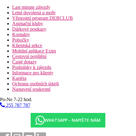
Luxusní v každém detailu, základní linie a teplá barevná paleta
Last minute zájezdy
výzdoby poskytují dokonalou atmosféru pro odpočinek po
Letní dovolená u moře
dlouhém dni.
Věrnostní program DERCLUB
Wi-Fi připojení a vybavené vlastní dešťovou sprchou, všechny
Animační kluby
deluxe pokoje hotelu mají velkorysou manželskou postel, stůl,
Dárkové poukazy
TV s plochou obrazovkou, klimatizaci, bezpečnostní schránku,
Kontakty
minibar, čaj a zařízení na přípravu kávy, vysoušeč vlasů a
Pobočky
toaletní potřeby zdarma.
Klientská sekce
Pokoje také poskytují veškeré moderní vymoženosti, které byste
Mobilní aplikace Exim
od luxusního hotelu očekávali, včetně digitálních nápisů Nerušit
Cestovní pojištění
a Pokojová služba, které lze ovládat z pohodlí postele, a přístupu
Časté dotazy
ke dveřím pokoje pro hosty pomocí Bluetooth.
Podmínky k zájezdu
Informace pro klienty
Junior Suite
Kariéra
Naše světlá a prostorná apartmá Junior jsou elegantně zařízena v
Ochrana osobních údajů
teplých, příjemných odstínech a mají okna od podlahy až ke
Nastavení soukromí
stropu a veškerý domácí komfort, který potřebujete pro delší
služební cestu nebo dovolenou v Dauhá.
Po-Ne 7-22 hod.
Junior Suites mají velkorysou manželskou postel a mají obývací
255 787 787
pokoj, pracovní prostor, TV s plochou obrazovkou, klimatizaci,
minibar, příslušenství pro přípravu čaje a kávy, vysoušeč vlasů a
toaletní potřeby zdarma.
WHATSAPP - NAPIŠTE NÁM
Kromě toho je každé apartmá vybaveno pohodlnými high-tech
funkcemi, včetně digitálních nápisů Nerušit a Pokojová služba,
které lze ovládat z pohodlí postele, přístupu ke dveřím pokoje