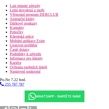
Last minute zájezdy
Stravování
Letní dovolená u moře
Bez stravování
Věrnostní program DERCLUB
Animační kluby
Vzdálenosti
Dárkové poukazy
Kontakty
18 km
Pobočky
Vzdálenost od nejbližšího letiště
Klientská sekce
Mobilní aplikace Exim
Pláž
Cestovní pojištění
Časté dotazy
Podmínky k zájezdu
Plážová dovolená
Informace pro klienty
Kariéra
Bazény
Ochrana osobních údajů
Nastavení soukromí
Lehátka u bazénu
Po-Ne 7-22 hod.
Slunečníky u bazénu
255 787 787
Fotogalerie
WHATSAPP - NAPIŠTE NÁM