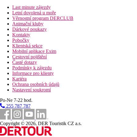
Last minute zájezdy
9 km
Letní dovolená u moře
Vzdálenost od nejbližšího letiště
Věrnostní program DERCLUB
Animační kluby
Fotogalerie
Dárkové poukazy
Kontakty
Pobočky
Klientská sekce
Mobilní aplikace Exim
Cestovní pojištění
Časté dotazy
Podmínky k zájezdu
Informace pro klienty
Kariéra
Ochrana osobních údajů
Nastavení soukromí
Po-Ne 7-22 hod.
255 787 787
Copyright © 2026, DER Touristik CZ a.s.