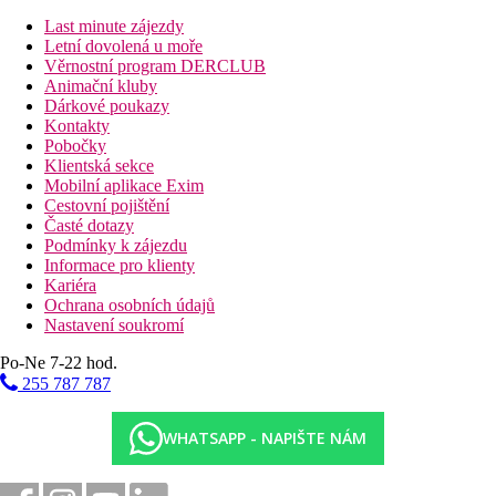
Stravování
Last minute zájezdy
Snídaně
Letní dovolená u moře
Věrnostní program DERCLUB
Animační kluby
Vzdálenosti
Dárkové poukazy
Kontakty
10 km
Pobočky
Vzdálenost od nejbližšího letiště
Klientská sekce
Mobilní aplikace Exim
Fotogalerie
Cestovní pojištění
Časté dotazy
Podmínky k zájezdu
Informace pro klienty
Kariéra
Ochrana osobních údajů
Nastavení soukromí
Po-Ne 7-22 hod.
255 787 787
WHATSAPP - NAPIŠTE NÁM