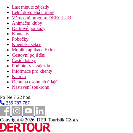
Stravování
Last minute zájezdy
Hotel nabízí ubytování se snídaní, polopenzí nebo plnou penzí
Letní dovolená u moře
Věrnostní program DERCLUB
Vzdálenosti
Animační kluby
Dárkové poukazy
0 m
Kontakty
Vzdálenost k pláži
Pobočky
Klientská sekce
59 km
Mobilní aplikace Exim
Vzdálenost od nejbližšího letiště
Cestovní pojištění
Časté dotazy
Pláž
Podmínky k zájezdu
Informace pro klienty
Kariéra
Lehátka na pláži za poplatek
Ochrana osobních údajů
Slunečníky na pláži za poplatek
Nastavení soukromí
Hotel přímo u pláže
Plážová dovolená
Po-Ne 7-22 hod.
255 787 787
Bazény
Copyright © 2026, DER Touristik CZ a.s.
Lehátka a slunečníky u bazénu zdarma
Dětský bazén