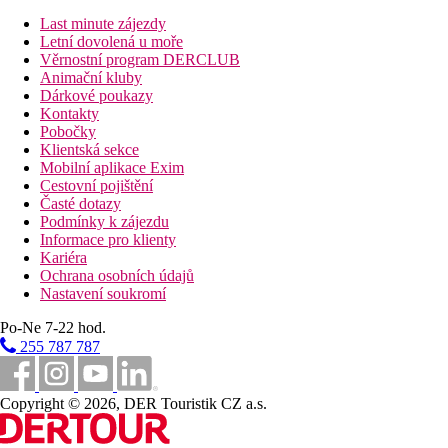
Stravování
Last minute zájezdy
Hotel nabízí ubytování se snídaní, polopenzí nebo plnou penzí
Letní dovolená u moře
Věrnostní program DERCLUB
Vzdálenosti
Animační kluby
Dárkové poukazy
0 m
Kontakty
Vzdálenost k pláži
Pobočky
Klientská sekce
59 km
Mobilní aplikace Exim
Vzdálenost od nejbližšího letiště
Cestovní pojištění
Časté dotazy
Pláž
Podmínky k zájezdu
Informace pro klienty
Kariéra
Lehátka na pláži za poplatek
Ochrana osobních údajů
Slunečníky na pláži za poplatek
Nastavení soukromí
Hotel přímo u pláže
Plážová dovolená
Po-Ne 7-22 hod.
255 787 787
Bazény
Copyright © 2026, DER Touristik CZ a.s.
Lehátka a slunečníky u bazénu zdarma
Dětský bazén