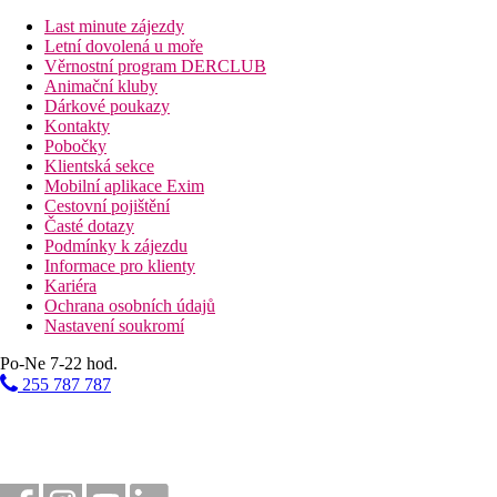
55 km
Vzdálenost od nejbližšího letiště
Last minute zájezdy
Letní dovolená u moře
1,7 km
Věrnostní program DERCLUB
Vzdálenost k pláži
Animační kluby
Dárkové poukazy
Pláž
Kontakty
Pobočky
Klientská sekce
Druh pláže
Mobilní aplikace Exim
Plážová dovolená
Cestovní pojištění
Časté dotazy
Bazény
Podmínky k zájezdu
Informace pro klienty
Kariéra
Lehátka u bazénu
Ochrana osobních údajů
Slunečníky u bazénu
Nastavení soukromí
Fotogalerie
Po-Ne 7-22 hod.
255 787 787