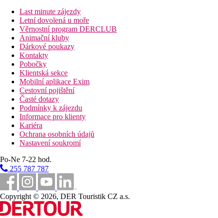
hřištěm a vnitřní místností s nábytkem a hrami
Last minute zájezdy
Letní dovolená u moře
Stravování
Věrnostní program DERCLUB
Možnost stravování v programu All inclusive
Animační kluby
Dárkové poukazy
Vzdálenosti
Kontakty
Pobočky
58 km
Klientská sekce
Vzdálenost od nejbližšího letiště
Mobilní aplikace Exim
Cestovní pojištění
0 m
Časté dotazy
Vzdálenost k pláži
Podmínky k zájezdu
Informace pro klienty
Pláž
Kariéra
Ochrana osobních údajů
Nastavení soukromí
Lehátka na pláži za poplatek
Slunečníky na pláži za poplatek
Po-Ne 7-22 hod.
Hotel přímo u pláže
255 787 787
Plážová dovolená
Bazény
Copyright © 2026, DER Touristik CZ a.s.
Lehátka a slunečníky u bazénu zdarma