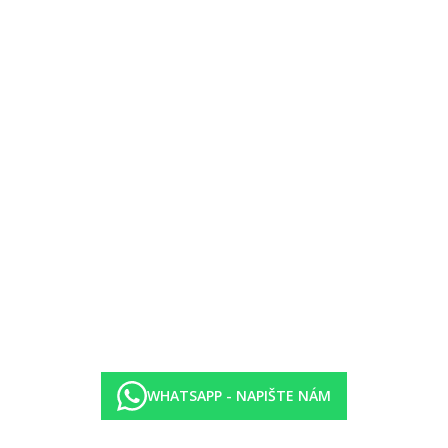
áže.
lienty.
WHATSAPP - NAPIŠTE NÁM