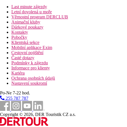
lehké občerstvení během dne
Last minute zájezdy
vybrané místní alkoholické a nealkoholické nápoje
Letní dovolená u moře
(10:00-24:00 hod.)
Věrnostní program DERCLUB
Animační kluby
Sportovní nabídka
Dárkové poukazy
Zdarma: fitness.
Kontakty
Zábava
Pobočky
Možnosti zábavy v centru Limassolu.
Klientská sekce
Mobilní aplikace Exim
Děti
Cestovní pojištění
Časté dotazy
Podmínky k zájezdu
Wellness
Informace pro klienty
Za poplatek:
sauna, kosmetické balíčky, masáže.
Kariéra
Ochrana osobních údajů
Pro handicapované
Nastavení soukromí
Po-Ne 7-22 hod.
Dodatečné služby
255 787 787
Zvláštnosti
Copyright © 2026, DER Touristik CZ a.s.
Internet