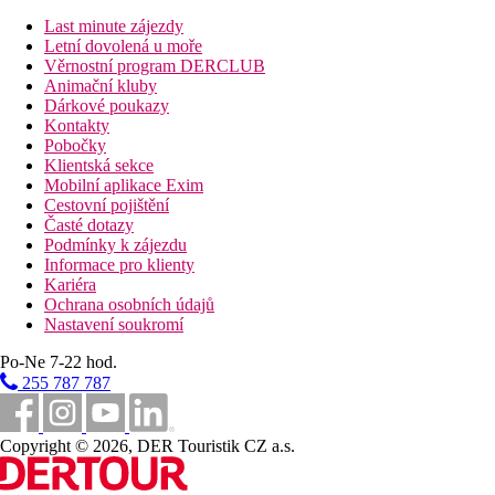
Standard Pokoj (Výhled na moře):
Pokoje jsou vybavené manželskou postelí, dvěma samostatnými l
Last minute zájezdy
(zdarma), balkónem nebo terasou, internetem (zdarma), sejfem (z
Letní dovolená u moře
Věrnostní program DERCLUB
Vzdálenosti
Animační kluby
Dárkové poukazy
Kontakty
2,5 km
Pobočky
Centrum města
Klientská sekce
Mobilní aplikace Exim
42 km
Cestovní pojištění
Vzdálenost od nejbližšího letiště
Časté dotazy
Podmínky k zájezdu
200 m
Informace pro klienty
Vzdálenost k pláži
Kariéra
Ochrana osobních údajů
Pláž
Nastavení soukromí
Po-Ne 7-22 hod.
Lehátka na pláži za poplatek
255 787 787
Slunečníky na pláži za poplatek
Plážová dovolená
Copyright © 2026, DER Touristik CZ a.s.
Bazény