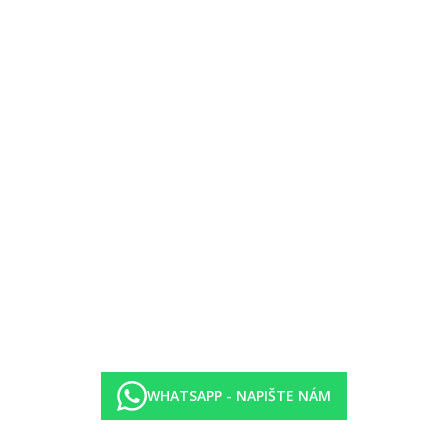
).
lienty.
WHATSAPP - NAPIŠTE NÁM