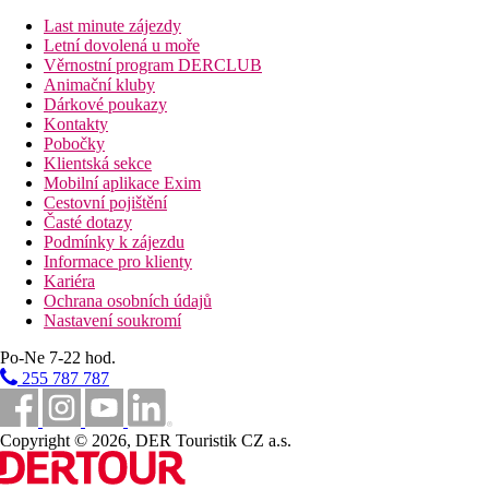
Pokoje jsou vybavené varnou konvicí (případně za poplatek),
Last minute zájezdy
minibarem (případně za poplatek), internetem (případně za
Letní dovolená u moře
poplatek) a sejfem (případně za poplatek) a také centrálně
Věrnostní program DERCLUB
řízenou klimatizací. Koupelna se sprchou.
Animační kluby
Dárkové poukazy
Deluxe Villa (U Pláže, Rychlostní člun):
Kontakty
Pokoje jsou vybavené varnou konvicí (případně za poplatek),
Pobočky
minibarem (případně za poplatek), internetem (případně za
Klientská sekce
poplatek) a sejfem (případně za poplatek) a také centrálně
Mobilní aplikace Exim
řízenou klimatizací. Koupelna se sprchou.
Cestovní pojištění
Časté dotazy
Vzdálenosti
Podmínky k zájezdu
Informace pro klienty
17 km
Kariéra
Vzdálenost od nejbližšího letiště
Ochrana osobních údajů
Nastavení soukromí
0 m
Vzdálenost k pláži
Po-Ne 7-22 hod.
255 787 787
Pláž
Copyright © 2026, DER Touristik CZ a.s.
Hotel přímo u pláže
Plážová dovolená