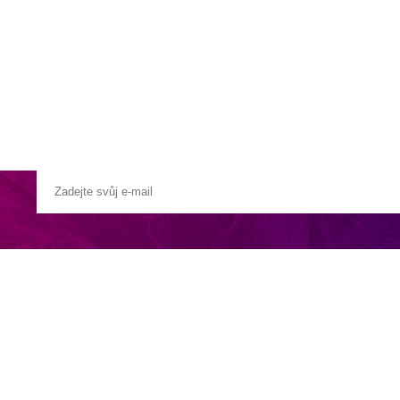
a u moře
Animační kluby
First minute – Léto 2027
Vě
tolu Malé, přibližně 11 km od mezinárodního letiště. Díky výborné dost