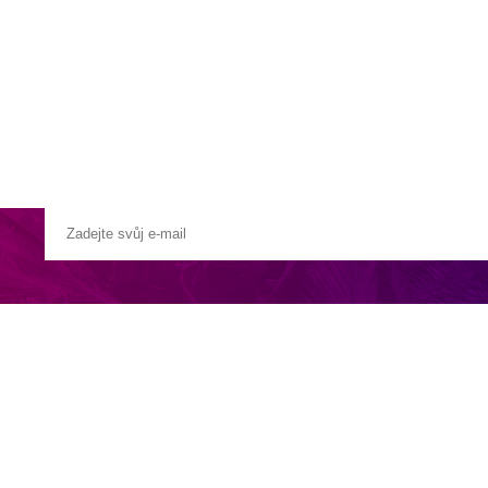
a u moře
Animační kluby
First minute – Léto 2027
Vě
člunem nebo hydroplánem. Přesný typ transferu je vždy uveden v názvu