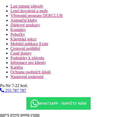
Zdarma:
windsurfing, kajaky, šnorchlování, stolní tenis,
Last minute zájezdy
plážový volejbal, tenis (míčky za poplatek), horská kola,
Letní dovolená u moře
fitness centrum.
Věrnostní program DERCLUB
Za poplatek:
potápění, rybaření, v blízkosti hotelu se
Animační kluby
nachází 18jamkové golfové hřiště.
Dárkové poukazy
Kontakty
Děti
Pobočky
TamTam dětský klub (3–12 let).
Klientská sekce
Studio 17 klub pro teenagery 12-17 let.
Mobilní aplikace Exim
Cestovní pojištění
Stravování
Časté dotazy
All Inclusive:
Podmínky k zájezdu
Snídaně formou bufetu
Informace pro klienty
Oběd a večeře formou bufetu nebo menu
Kariéra
Odpolední čaj
Ochrana osobních údajů
Neomezená konzumace rozlévaných nealkoholických
Nastavení soukromí
nápojů a místních i vybraných importovaných
alkoholických nápojů
Po-Ne 7-22 hod.
255 787 787
Zvláštnosti
Diskotéka v hotelu.
WHATSAPP - NAPIŠTE NÁM
Web
http://www.tamassaresort.com