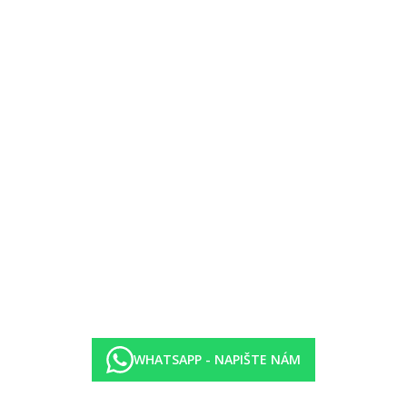
jším hotelu Paradis.)
ním baru (10.00–23.30 hod.)
apadla, vodní lyžování, šnorchlování, fitness, fotbal, plážový volejbal, 
lekce potápění v bazénu, jóga.
é golfové hřiště u hotelu (míčky za poplatek) (min. HCP 54).
WHATSAPP - NAPIŠTE NÁM
ádání).