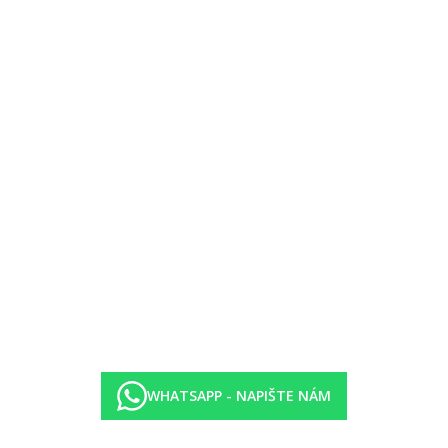
a / meditace (na pláži), běhání po pláži (morning jogs), túry / výšlapy, 
, vodní lyže, wakeboarding, speedboat výlety, potápění (scuba diving) 
 dozorovanými aktivitami (malování, hry, chytání krabů, hledání pokla
nis, hry, skupinové sportovní či kulturní aktivity.
WHATSAPP - NAPIŠTE NÁM