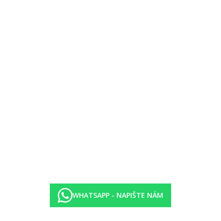
–23.00 hod.).
oji.
e, šipky, vodní aerobik, tenis, kánoe, šlapadla, loďka s proskleným dnem,
ní, půjčovna horských kol, golf (9jamkové golfové hřiště v sesterském 
ématické večery.
í a vnitřní hry, dílny, taneční lekce, soutěže, ) .
dech i od 15:00 do 16:00
 bazénem
WHATSAPP - NAPIŠTE NÁM
ýt uzavřeno)
ý 57 metrů