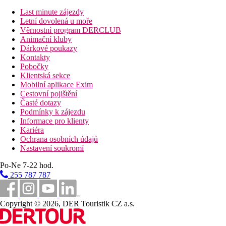
Last minute zájezdy
Letní dovolená u moře
Vzdálenosti
Věrnostní program DERCLUB
Animační kluby
62 km
Dárkové poukazy
Vzdálenost od nejbližšího letiště
Kontakty
Pobočky
0 m
Klientská sekce
Vzdálenost k pláži
Mobilní aplikace Exim
Cestovní pojištění
42 km
Časté dotazy
Centrum města
Podmínky k zájezdu
Informace pro klienty
5 km
Kariéra
Nákupy
Ochrana osobních údajů
Nastavení soukromí
Pláž
Po-Ne 7-22 hod.
255 787 787
Lehátka na pláži za poplatek
Slunečníky na pláži za poplatek
Hotel přímo u pláže
Copyright © 2026, DER Touristik CZ a.s.
Plážová dovolená