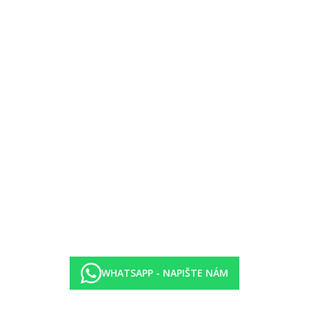
ykle mezi 16:00-17:30
je, snacky, víno)
obik, vybavení na šnorchlování, vodní lyže
potápění, rybaření, kite surfing, plavby katamaránem, skupinové lekce 
í pohádek, talent show, kreativní aktivity
 PS5 hry, DJ, foto koutek, stolní hry, kino
WHATSAPP - NAPIŠTE NÁM