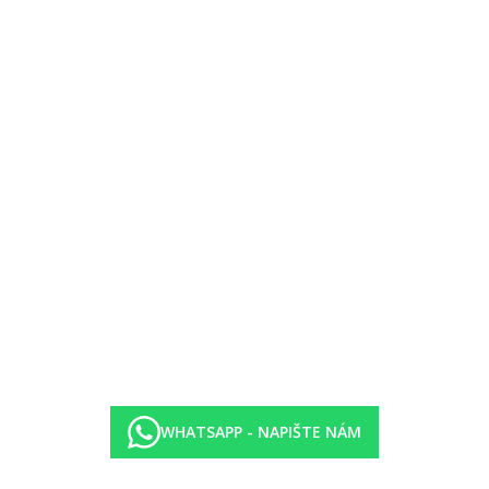
zlévané nealkoholické nápoje
tiny
ápoje (vše místní výroby, rozlévané)
 rezervace 24 hodin před výletem)
h řetězce Veranda, nutná rezervace 24 hodin předem na recepci, transfer
čeny hotelem a mohou se změnit.
WHATSAPP - NAPIŠTE NÁM