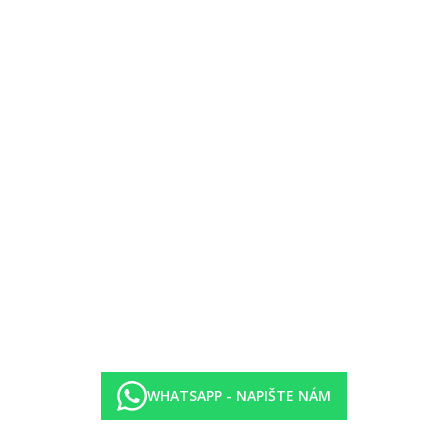
nebo
v restauraci St Geran (12:00-15:00) s vybranými položkami v à la 
00 do 23:00.
ván jednou denně
WHATSAPP - NAPIŠTE NÁM