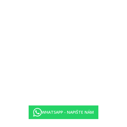
čeře (19.00-22.00) formou bufetu, během stravování neomezené množst
15.00-18.00 palačinky, čaj, káva, sladké pečivo
vaci
ení
koholických a vybraných alkoholických nápojů místní výroby
edchozím objednání na recepci hotelu.
elů Attitude, kdy je možné vybírat z několika nabízených restaurací a
eny hotelem a mohou se změnit.
WHATSAPP - NAPIŠTE NÁM