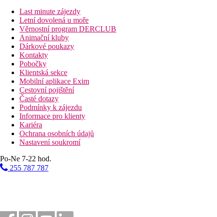
Last minute zájezdy
46 km
Letní dovolená u moře
Vzdálenost od nejbližšího letiště
Věrnostní program DERCLUB
Animační kluby
0 m
Dárkové poukazy
Vzdálenost k pláži
Kontakty
Pobočky
Pláž
Klientská sekce
Mobilní aplikace Exim
Cestovní pojištění
Hotel přímo u pláže
Časté dotazy
Plážová dovolená
Podmínky k zájezdu
Informace pro klienty
Bazény
Kariéra
Ochrana osobních údajů
Nastavení soukromí
Lehátka a slunečníky u bazénu zdarma
Bar u bazénu
Po-Ne 7-22 hod.
255 787 787
Fotogalerie