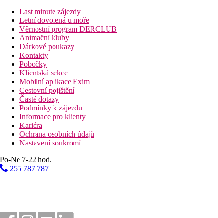
Vzdálenost od nejbližšího letiště
Last minute zájezdy
Letní dovolená u moře
Bazény
Věrnostní program DERCLUB
Animační kluby
Dárkové poukazy
Lehátka a slunečníky u bazénu zdarma
Kontakty
Bar u bazénu
Pobočky
Klientská sekce
Fotogalerie
Mobilní aplikace Exim
Cestovní pojištění
Časté dotazy
Podmínky k zájezdu
Informace pro klienty
Kariéra
Ochrana osobních údajů
Nastavení soukromí
Po-Ne 7-22 hod.
255 787 787