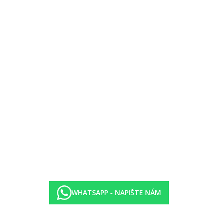
ě za poplatek), sejfem (případně za poplatek) a satelit.TV a také indi
WHATSAPP - NAPIŠTE NÁM