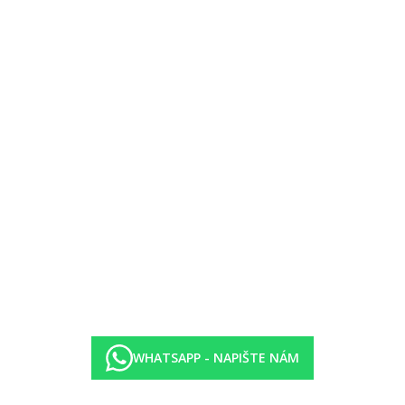
:
Nevratný):
:
WHATSAPP - NAPIŠTE NÁM