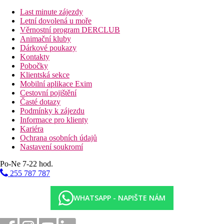
Neomezená konzumace alkoholických a nealkoholických
Last minute zájezdy
nápojů místních i prémiových značek
Letní dovolená u moře
Služby komorníka
Věrnostní program DERCLUB
Welcome drink – tequila nebo mezcal ochutnávka
Animační kluby
Bali beds na pláži
Dárkové poukazy
Obsluha na pláži
Kontakty
Minibar na pokoji (denně doplňovaný), snack na pokoji
Pobočky
Wifi připojení
Klientská sekce
Nemotorizované vodní sporty (kajak a paddle board),
Mobilní aplikace Exim
lekce španělštiny, jóga, aqua aerobik, lekce latinských
Cestovní pojištění
tanců, lekce vaření
Časté dotazy
Podmínky k zájezdu
Pláž
Informace pro klienty
Krásná písečná pláž Maroma u hotelu, lehátka zdarma, bali
Kariéra
beds.
Ochrana osobních údajů
Nastavení soukromí
Sportovní nabídka
Zdarma
: viz program all inclusive
Po-Ne 7-22 hod.
Za poplatek:
motorizované vodní sporty
255 787 787
Děti
Hotel je pouze pro dospělé osoby.
WHATSAPP - NAPIŠTE NÁM
Internet
Zdarma
: WiFi v resortu a na pokojích