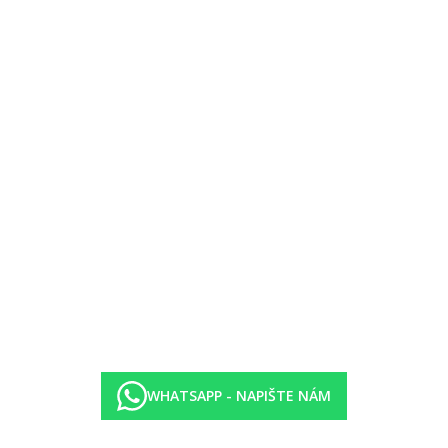
y
nia Hotels & Resorts
WHATSAPP - NAPIŠTE NÁM