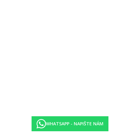
em (zdarma) a sejfem (případně za poplatek) a také centrálně řízenou k
em (zdarma) a sejfem (případně za poplatek) a také centrálně řízenou k
em (zdarma) a sejfem (případně za poplatek) a také centrálně řízenou k
WHATSAPP - NAPIŠTE NÁM