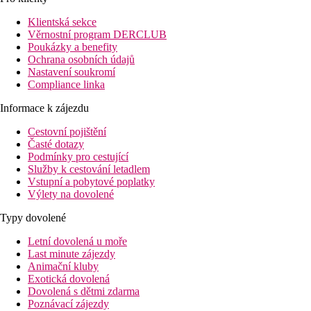
budov a disponuje celkem 148 pokoji. V hotelu se nachází
Klientská sekce
recepce otevřená 24 hodin denně (přihlášení je možné od 15:00
Věrnostní program DERCLUB
hodin, odhlášení do 12:00 hodin), lobby s barem, 3 výtahy,
Poukázky a benefity
klimatizace, sejf (zdarma), obchod, divadlo, parkoviště (zdarma)
Ochrana osobních údajů
a směnárna. O blaho hostů se stará 6 restaurací
Nastavení soukromí
(klimatizovaných). Wi-Fi je hotelovým hostům k dispozici
Compliance linka
zdarma. Dále má hotel konferenční prostor s připojením k
internetu. Pokojový servis je zdarma. Služba praní prádla, služba
Informace k zájezdu
žehlení prádla a zdravotní služba jsou za poplatek. Úklid pokojů
a concierge služba jsou případně za poplatek.
Cestovní pojištění
Časté dotazy
Bazén:
Podmínky pro cestující
K venkovnímu vybavení moderního hotelu patří dětský
Služby k cestování letadlem
bazének. Osvěžující nápoje je možno dostat přímo v baru u
Vstupní a pobytové poplatky
bazénu. (otevřeno od 09:00 - 18:00).
Výlety na dovolené
Stravování:
Typy dovolené
Snídaně formou bufetu.
Letní dovolená u moře
Sport/ volný čas:
Last minute zájezdy
Sportovní a volnočasová nabídka: tenis (zdarma). Nabídka
Animační kluby
wellness: lázeňská oblast, sauna a masáže za poplatek. Zábava
Exotická dovolená
pro dospělé: animační program. O zábavu malých hostů se
Dovolená s dětmi zdarma
postará dětské hřiště. Hlídání dětí: miniklub pro děti od 0 - 12 let
Poznávací zájezdy
a babysitting (za poplatek).