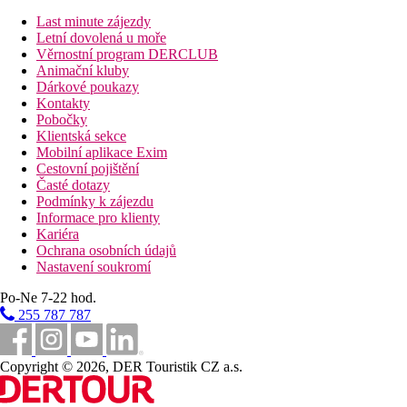
Některé služby jsou závislé na ročním období a na místních
Last minute zájezdy
klimatických podmínkách. Jazyky: angličtina a španělština.
Letní dovolená u moře
Věrnostní program DERCLUB
King Pokoj:
Animační kluby
Pokoje jsou vybavené minibarem (případně za poplatek) a
Dárkové poukazy
internetem (případně za poplatek).
Kontakty
Pobočky
King Pokoj (Pouze Pro Dospělé):
Klientská sekce
Pokoje jsou vybavené postelí king-size, minibarem (případně za
Mobilní aplikace Exim
poplatek) a internetem (případně za poplatek).
Cestovní pojištění
Časté dotazy
Queen Pokoj (Pouze Pro Dospělé):
Podmínky k zájezdu
Pokoje jsou vybavené postelí queen-size, minibarem (případně
Informace pro klienty
za poplatek) a internetem (případně za poplatek).
Kariéra
Ochrana osobních údajů
2 Queen Beds Pokoj:
Nastavení soukromí
Pokoje jsou vybavené minibarem (případně za poplatek) a
internetem (případně za poplatek).
Po-Ne 7-22 hod.
255 787 787
Suite (U Pláže, Líbánky):
Pokoje jsou vybavené minibarem (případně za poplatek) a
internetem (případně za poplatek).
Copyright © 2026, DER Touristik CZ a.s.
Suite (Výhled Na Zahradu):
Pokoje jsou vybavené minibarem (případně za poplatek) a