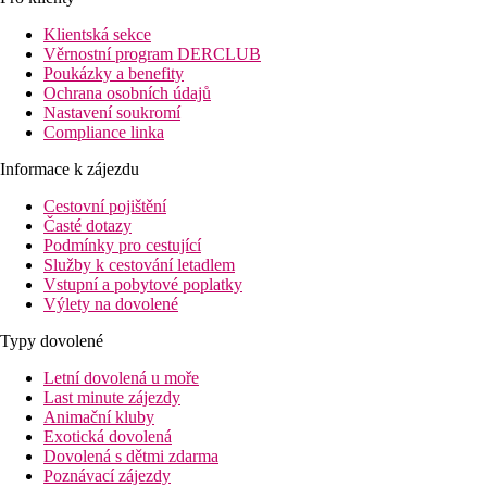
cca 27 km od letiště Cancún.
Klientská sekce
Vybavení:
Věrnostní program DERCLUB
Tento hotel disponuje celkem 355 pokoji. K vybavení hotelu
Poukázky a benefity
patří recepce (přihlášení je možné od 15:00 hodin, odhlášení do
Ochrana osobních údajů
12:00 hodin). O blaho hostů se stará 5 restaurací. Wi-Fi je
Nastavení soukromí
hotelovým hostům k dispozici zdarma. Pokojový servis je
Compliance linka
případně za poplatek.
Informace k zájezdu
Bazén:
K venkovnímu vybavení hotelu patří 2 bazény.
Cestovní pojištění
Časté dotazy
Stravování:
Podmínky pro cestující
All inclusive: snídaně, obědy a večeře. Dezerty a pečivo,
Služby k cestování letadlem
národní alkoholické nápoje, vybrané importované lihoviny a
Vstupní a pobytové poplatky
rychlé občerstvení v určitých hodinách. Nápoj na uvítanou a
Výlety na dovolené
internet zdarma.
Typy dovolené
Sport/ volný čas:
Sportovní a volnočasová nabídka: jóga, stolní tenis (případně za
Letní dovolená u moře
poplatek) a fitness. Nabídka wellness: lázeňská oblast za
Last minute zájezdy
poplatek. Zábava pro dospělé: animační program s živou
Animační kluby
hudbou.
Exotická dovolená
Dovolená s dětmi zdarma
Další informace:
Poznávací zájezdy
Využití některých zařízení a aktivit může být zpoplatněno navíc.