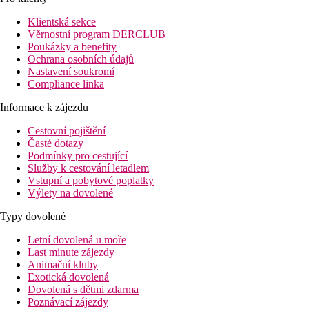
cca 27 km od letiště Cancún.
Klientská sekce
Vybavení:
Věrnostní program DERCLUB
Tento hotel disponuje celkem 355 pokoji. K vybavení hotelu
Poukázky a benefity
patří recepce (přihlášení je možné od 15:00 hodin, odhlášení do
Ochrana osobních údajů
12:00 hodin). O blaho hostů se stará 5 restaurací. Wi-Fi je
Nastavení soukromí
hotelovým hostům k dispozici zdarma. Pokojový servis je
Compliance linka
případně za poplatek.
Informace k zájezdu
Bazén:
K venkovnímu vybavení hotelu patří 2 bazény.
Cestovní pojištění
Časté dotazy
Stravování:
Podmínky pro cestující
All inclusive: snídaně, obědy a večeře. Dezerty a pečivo,
Služby k cestování letadlem
národní alkoholické nápoje, vybrané importované lihoviny a
Vstupní a pobytové poplatky
rychlé občerstvení v určitých hodinách. Nápoj na uvítanou a
Výlety na dovolené
internet zdarma.
Typy dovolené
Sport/ volný čas:
Sportovní a volnočasová nabídka: jóga, stolní tenis (případně za
Letní dovolená u moře
poplatek) a fitness. Nabídka wellness: lázeňská oblast za
Last minute zájezdy
poplatek. Zábava pro dospělé: animační program s živou
Animační kluby
hudbou.
Exotická dovolená
Dovolená s dětmi zdarma
Další informace:
Poznávací zájezdy
Využití některých zařízení a aktivit může být zpoplatněno navíc.