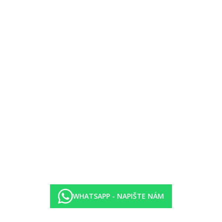
lůžky, minibarem (případně za poplatek), internetem (zdarma), sejfem 
WHATSAPP - NAPIŠTE NÁM