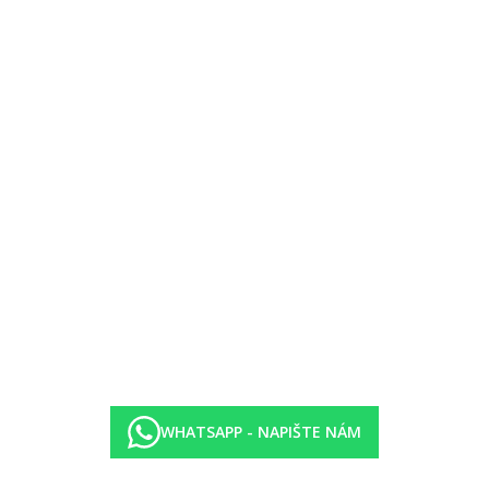
 regulovatelnou klimatizací. Koupelna se sprchou.
 manželskou postelí, minibarem (případně za poplatek), internetem (příp
 regulovatelnou klimatizací. Koupelna se sprchou.
WHATSAPP - NAPIŠTE NÁM