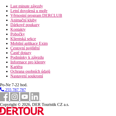
Vzdálenost k pláži
Last minute zájezdy
Letní dovolená u moře
50 km
Věrnostní program DERCLUB
Vzdálenost od nejbližšího letiště
Animační kluby
Dárkové poukazy
Pláž
Kontakty
Pobočky
Klientská sekce
Plážová dovolená
Mobilní aplikace Exim
Cestovní pojištění
Bazény
Časté dotazy
Podmínky k zájezdu
Bar u bazénu
Informace pro klienty
Lehátka u bazénu
Kariéra
Slunečníky u bazénu
Ochrana osobních údajů
Nastavení soukromí
Fotogalerie
Po-Ne 7-22 hod.
255 787 787
Copyright © 2026, DER Touristik CZ a.s.