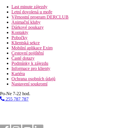
Vzdálenosti
Last minute zájezdy
Letní dovolená u moře
800 m
Věrnostní program DERCLUB
Vzdálenost k pláži
Animační kluby
Dárkové poukazy
50 km
Kontakty
Vzdálenost od nejbližšího letiště
Pobočky
Klientská sekce
13 km
Mobilní aplikace Exim
Nákupy
Cestovní pojištění
Časté dotazy
200 m
Podmínky k zájezdu
Restaurace
Informace pro klienty
200 m
Kariéra
Bary/hospůdky
Ochrana osobních údajů
Nastavení soukromí
200 m
Golfové hřiště
Po-Ne 7-22 hod.
255 787 787
Pláž
Druh pláže
Plážová dovolená