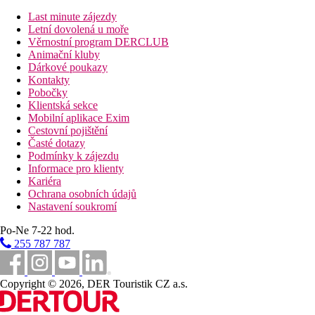
(zdarma), sejfem (zdarma) a satelit.TV a také centrálně řízenou
klimatizací.
Last minute zájezdy
Letní dovolená u moře
Suite:
Věrnostní program DERCLUB
Pokoje jsou vybavené dvěma samostatnými lůžky, internetem
Animační kluby
(zdarma), sejfem (zdarma) a satelit.TV a také centrálně řízenou
Dárkové poukazy
klimatizací.
Kontakty
Pobočky
Vzdálenosti
Klientská sekce
Mobilní aplikace Exim
Cestovní pojištění
7 km
Časté dotazy
Vzdálenost k pláži
Podmínky k zájezdu
Informace pro klienty
50 km
Kariéra
Vzdálenost od nejbližšího letiště
Ochrana osobních údajů
Nastavení soukromí
4 km
Golfové hřiště
Po-Ne 7-22 hod.
255 787 787
Pláž
Druh pláže
Copyright © 2026, DER Touristik CZ a.s.
Bazény