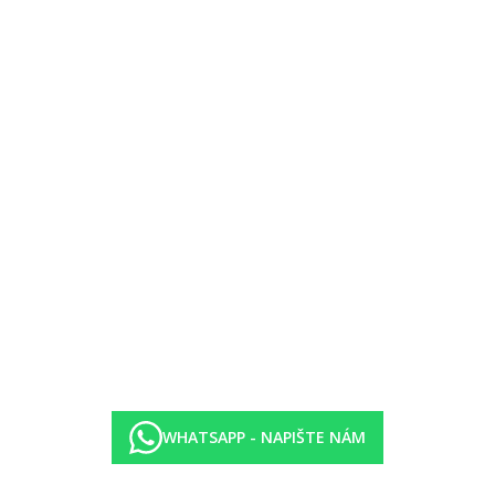
–24.00 hod.)
 rezervace) - Bailinho (typická madeirská kuchyně), Vela di Canale (ita
ma (na vyžádání).
rocedur.
zbariérový pohyb v areálu.
WHATSAPP - NAPIŠTE NÁM