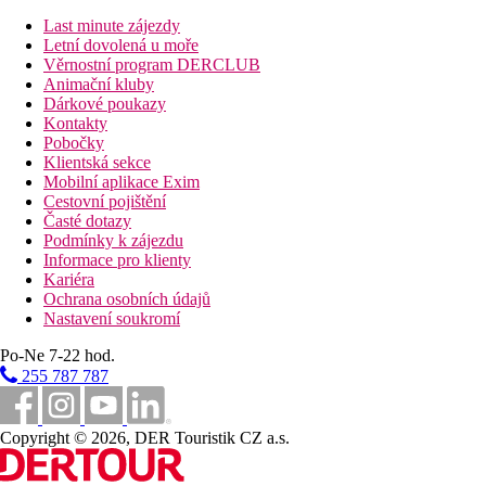
disponují satelitní TV, fénem, telefonem, WiFi připojením,
Last minute zájezdy
trezorem, lednicí a balkonem.
Letní dovolená u moře
Věrnostní program DERCLUB
Vzdálenosti
Animační kluby
Dárkové poukazy
35 km
Kontakty
Vzdálenost od nejbližšího letiště
Pobočky
Klientská sekce
12 km
Mobilní aplikace Exim
Vzdálenost k pláži
Cestovní pojištění
Časté dotazy
750 m
Podmínky k zájezdu
Turistické centrum
Informace pro klienty
Kariéra
1,5 km
Ochrana osobních údajů
Centrum města
Nastavení soukromí
Bazény
Po-Ne 7-22 hod.
255 787 787
Lehátka u bazénu
Copyright © 2026, DER Touristik CZ a.s.
Fotogalerie