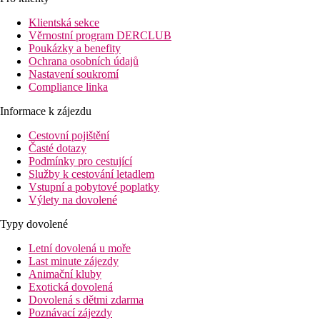
Vybavení:
Tento 7podlažní hotel disponuje celkem 51 pokoji. V hotelu se
Klientská sekce
nachází recepce otevřená 24 hodin denně (přihlášení je možné
Věrnostní program DERCLUB
od 14:00 hodin, odhlášení do 12:00 hodin), lobby, 2 výtahy,
Poukázky a benefity
klimatizace, parkoviště (zdarma) a směnárna. O blaho hostů se
Ochrana osobních údajů
stará restaurace (klimatizovaná). Wi-Fi je hotelovým hostům k
Nastavení soukromí
dispozici zdarma. Dále má hotel konferenční prostor. Služba
Compliance linka
praní prádla a služba žehlení prádla jsou za poplatek.
Informace k zájezdu
Stravování:
Cestovní pojištění
Snídaně formou bufetu.
Časté dotazy
Další informace:
Podmínky pro cestující
Jazyky: angličtina, němčina a francouzština. Kreditní karty:
Služby k cestování letadlem
Visa, American Express a Euro/MasterCard.
Vstupní a pobytové poplatky
Výlety na dovolené
Standard Pokoj:
Pokoje jsou vybavené dvěma samostatnými lůžky nebo jedním
Typy dovolené
lůžkem, dětskou postýlkou (případně za poplatek), internetem
Letní dovolená u moře
(případně za poplatek), sejfem (zdarma) a satelit.TV a také
Last minute zájezdy
individuálně regulovatelnou klimatizací.
Animační kluby
Exotická dovolená
Vzdálenosti
Dovolená s dětmi zdarma
Poznávací zájezdy