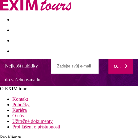
Akční nabídky
Last minute
First minute - Exotika a zim
Nejlepší nabídky
ODEBÍRAT
Arion Athens Hotel
do vašeho e-mailu
Hotel se nachází v centru města
Výborná řecká kuchyně
O EXIM tours
Připojení WiFi dostupné po celém hotelu
Výhled do okolí
Kontakt
Pobočky
Obecný popis:
Kariéra
Příjemný 3* hotel Arion Athens se nachází v centru města, v
O nás
docházkové vzdálenosti od stanice metra Monastiraki. Nedaleko
Užitečné dokumenty
se nachází také historická čtvrť Plaka nebo náměstí Syntagma.
Prohlášení o přístupnosti
Mezinárodní letiště Atény je 40 km od hotelu.
Pro klienty