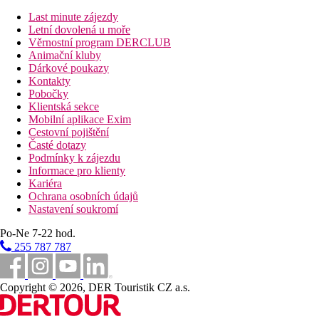
komunikací)
Last minute zájezdy
letiště: 15 km Kerkyra
Letní dovolená u moře
centra: 17 km Kerkyra
Věrnostní program DERCLUB
nákupních možností: 0 m v okolí hotelu
Animační kluby
Dárkové poukazy
Popis pokoje
Kontakty
Pobočky
Dvoulůžkový pokoj, Výhled zahrada
Klientská sekce
individuálně ovládaná klimatizace
Mobilní aplikace Exim
telefon
Cestovní pojištění
TV se satelitním příjmem
Časté dotazy
Wi-Fi (zdarma)
Podmínky k zájezdu
minibar (na vyžádání)
Informace pro klienty
set pro přípravu kávy a čaje
Kariéra
koupelna/WC (vysoušeč vlasů)
Ochrana osobních údajů
trezor (zdarma)
Nastavení soukromí
balkon nebo terasa
Po-Ne 7-22 hod.
dětská postýlka na vyžádání (zdarma)
255 787 787
Ostatní typy pokojů
(pokud není uvedeno jinak, mají pokoje
výše uvedené vybavení)
Copyright © 2026, DER Touristik CZ a.s.
Dvoulůžkový pokoj, Výhled moře:
výhled na moře.
Dvoulůžkový pokoj, Promo:
méně výhodná poloha v