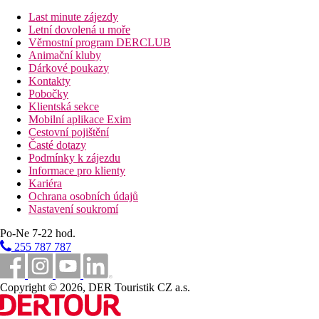
Last minute zájezdy
Stravování
Letní dovolená u moře
Věrnostní program DERCLUB
Bez stravy nebo dle nabídky ck
Animační kluby
Dárkové poukazy
Vzdálenosti
Kontakty
Pobočky
26,5 km
Klientská sekce
Vzdálenost od nejbližšího letiště
Mobilní aplikace Exim
Cestovní pojištění
50 m
Časté dotazy
Vzdálenost k pláži
Podmínky k zájezdu
Informace pro klienty
Pláž
Kariéra
Ochrana osobních údajů
Nastavení soukromí
Plážová dovolená
Po-Ne 7-22 hod.
Bazény
255 787 787
Lehátka a slunečníky u bazénu zdarma
Copyright © 2026, DER Touristik CZ a.s.
Bar u bazénu
Fotogalerie