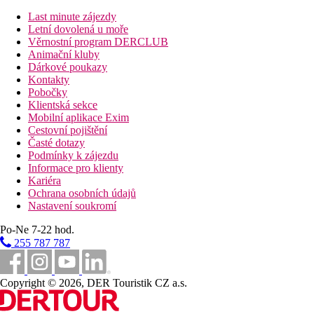
Jendolůžkový pokoj, Výhled zahrada
Dvoulůžkový pokoj, Superior, Boční výhled na moře
Last minute zájezdy
Dvoulůžkový pokoj, Superior, Výhled moře
Letní dovolená u moře
Dvoulůžkový pokoj, Superior, Sea front
Věrnostní program DERCLUB
Dvoulůžkový pokoj, Superior, Souromý bazén:
privátn
Animační kluby
Junior Suite, Výhled zahrada:
2 opticky oddělené místn
Dárkové poukazy
Kontakty
Popis hotelu
Pobočky
vstupní hala s recepcí
Klientská sekce
hlavní restaurace
Mobilní aplikace Exim
restaurace s obsluhou
Cestovní pojištění
hlavní bar
Časté dotazy
bar u bazénu
Podmínky k zájezdu
plážový bar
Informace pro klienty
TV koutek
Kariéra
bazén (lehátka, slunečníky a osušky zdarma)
Ochrana osobních údajů
dětský bazén
Nastavení soukromí
minimarket
miniklub (pro děti 4–12 let)
Po-Ne 7-22 hod.
255 787 787
Popis pláže
písčitá
lehátka, slunečníky a osušky zdarma
Copyright © 2026, DER Touristik CZ a.s.
Strava
Polopenze: