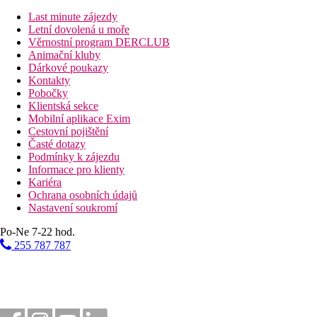
Vzdálenost od nejbližšího letiště
Last minute zájezdy
Pláž
Letní dovolená u moře
Věrnostní program DERCLUB
Animační kluby
Plážová dovolená
Dárkové poukazy
Kontakty
Fotogalerie
Pobočky
Klientská sekce
Mobilní aplikace Exim
Cestovní pojištění
Časté dotazy
Podmínky k zájezdu
Informace pro klienty
Kariéra
Ochrana osobních údajů
Nastavení soukromí
Po-Ne 7-22 hod.
255 787 787