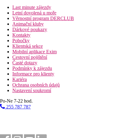
Vzdálenost od nejbližšího letiště
Last minute zájezdy
Pláž
Letní dovolená u moře
Věrnostní program DERCLUB
Animační kluby
Plážová dovolená
Dárkové poukazy
Kontakty
Fotogalerie
Pobočky
Klientská sekce
Mobilní aplikace Exim
Cestovní pojištění
Časté dotazy
Podmínky k zájezdu
Informace pro klienty
Kariéra
Ochrana osobních údajů
Nastavení soukromí
Po-Ne 7-22 hod.
255 787 787