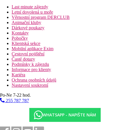
Dvoulůžkový pokoj, Superior, Swim-up, Sdílený
bazén:
sdílený bazén.
Last minute zájezdy
Dvoulůžkový pokoj, Superior, Sea Front, Swim-up:
Letní dovolená u moře
sdílený bazén, přímý výhled na moře.
Věrnostní program DERCLUB
Bungalov, Superior:
moderní koupelna.
Animační kluby
Junior Suita, Výhled zahrada:
prostornější
Dárkové poukazy
Family Suita:
ložnice oddělená posuvnými dveřmi.
Kontakty
Family Suita, Swim-up, Sdílený bazén:
sdílený bazén,
Pobočky
ložnice oddělená posuvnými dveřmi.
Klientská sekce
Family Suita, 2 ložnice, Swim-up, Sdílený
Mobilní aplikace Exim
bazén:
ložnice v patře, obývací pokoj v přízemí, místnosti
Cestovní pojištění
jsou oddělené dveřmi, z terasy přístup do sdíleného
Časté dotazy
bazénu
Podmínky k zájezdu
Suita, Swimp-up, Sdílený bazén:
oddělená ložnice a
Informace pro klienty
obytný prostor, sdílený bazén.
Kariéra
Suita, Sea Front, Sdílený bazén:
oddělená ložnice a
Ochrana osobních údajů
obytný prostor, sdílený bazén, blíže k moři.
Nastavení soukromí
Vila, Soukromý bazén:
dvě oddělené ložnice a obývací
Po-Ne 7-22 hod.
pokoj, privátní bazén
Residence:
ložnice a obývací pokoj s malým
255 787 787
kuchyňským koutem.
Jednolůžkový pokoj
WHATSAPP - NAPIŠTE NÁM
Pláž